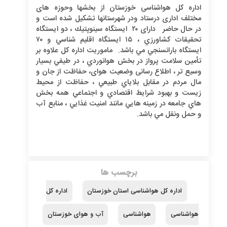
اداره کل هواشناسی خوزستان از بخشها وحوزه های
مختلف اداری درستاد ودر شهرستانها تشکیل شده است و
در حال حاضر دارای ۲۰ ايستگاه سينوپتيك ، دو ايستگاه
تحقيقات كشاورزي ، ۱۵ ايستگاه اقليم شناسي و ۷۰
ايستگاه بارانسنجي مي باشد. ماموريت اداره كل علاوه بر
تأمين سلامت پرواز در بخش هوانوردي ، در طيفي بسيار
وسيع تر ، اطلاع رسانی وضعیت هوای، حفاظت از جان و
مال مردم در مقابل بلاياي طبيعي ، حفاظت از محيط
زيست و بهبود شرايط اقتصادي و اجتماعي همه بخش
هاي جامعه در زمينه هايي مانند امنيت غذايي ، منابع آب
و حمل ونقل مي باشد.
برچسب ها
اداره کل هواشناسی استان خوزستان
اداره کل
هواشناسی
هواشناسی
آب و هوای خوزستان