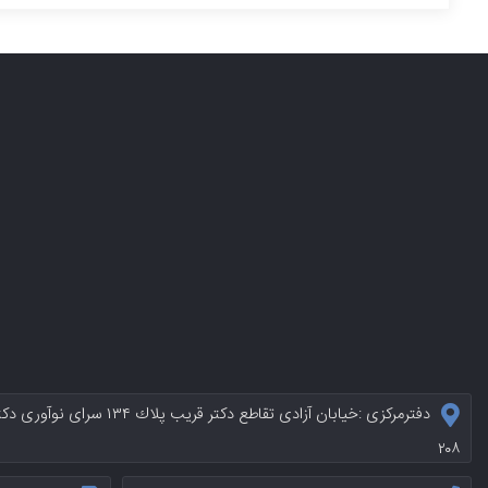
دفترمرکزی :خيابان آزادی تقاطع د
۲۰۸