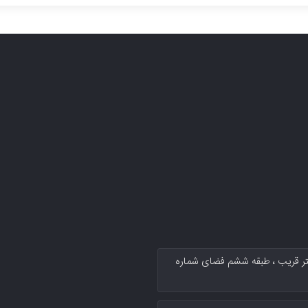
کتر قریب پلاك ۱۳۴ سرای نوآوری دکتر قریب ، طبقه ششم فضای شماره