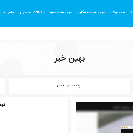
ت
محصولات
درخواست همکاری
درخواست دمو
سئوالات متداول
تماس با ما
بهین خبر
وضعیت:
فعال
توض