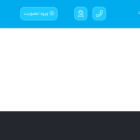
ورود/عضویت