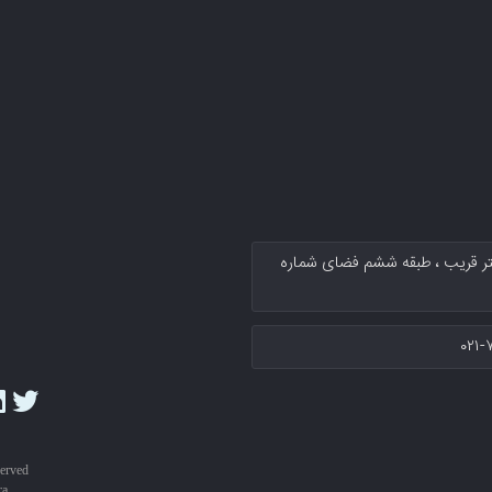
کتر قریب پلاك ۱۳۴ سرای نوآوری دکتر قریب ، طبقه ششم فضای شماره
۰۲۱-
served
ra