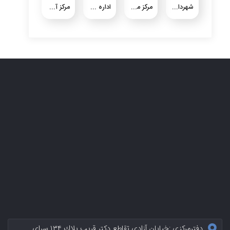
شهرداری شیرین شهر
مرکز ملی گرد و خاک
اداره کل هواشناسی استان خوزستان
مرکز آموزش بازرگانی استان خوزستان
دفترمرکزی :خيابان آزادی تقاطع دکتر قریب پلاك ۱۳۴ سرای