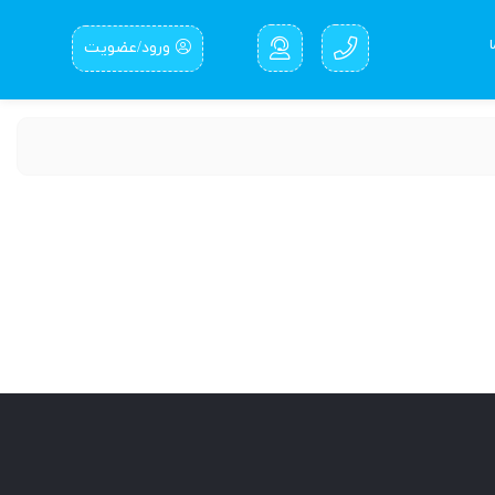
ورود/عضویت