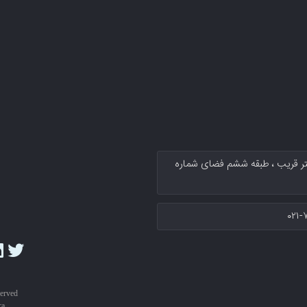
کتر قریب پلاك ۱۳۴ سرای نوآوری دکتر قریب ، طبقه ششم فضای شماره
۰۲۱-
served
ra