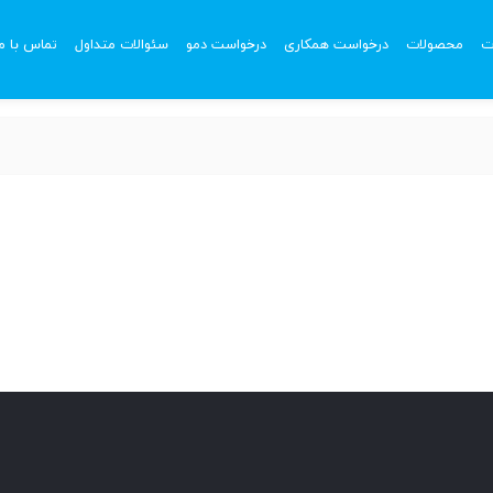
ت
محصولات
درخواست همکاری
درخواست دمو
سئوالات متداول
تماس با ما