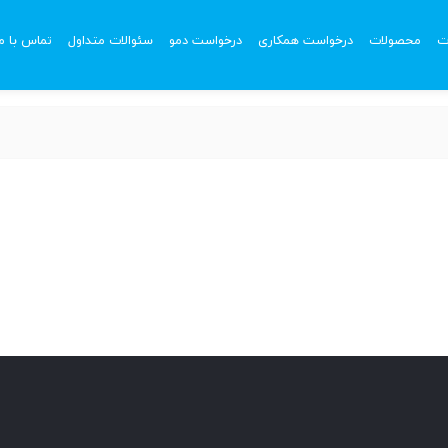
ت
محصولات
درخواست همکاری
درخواست دمو
سئوالات متداول
تماس با ما