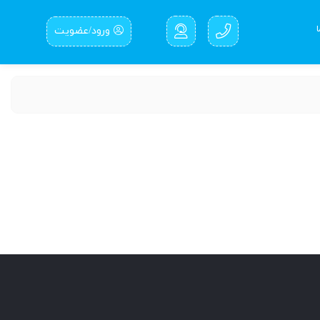
ورود/عضویت