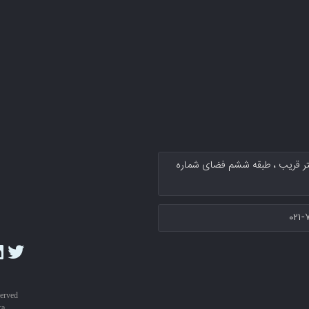
کتر قریب پلاك ۱۳۴ سرای نوآوری دکتر قریب ، طبقه ششم فضای شماره
۰۲۱-
served
ra