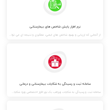
نرم افزار پایش شاخص های بیمارستانی
از آنجايي که ارزیابی و بهبود شاخص هاي ايمني، عملکردي و نتيجه اي مي تواند منجر به بهبود کيفيت مراقبت
سامانه ثبت و رسیدگی به شکایات بیمارستانی و درمانی
سامانه ثبت و رسیدگی به شکایات ویراطب یک نرم افزار اختصاصی ویژه شکایات بیمارستانی است که بصورت چند م