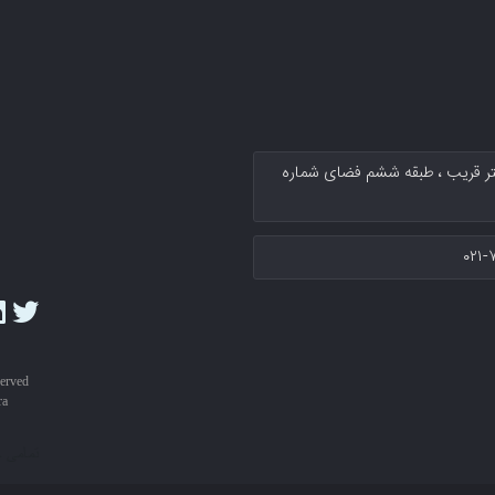
کتر قریب پلاك ۱۳۴ سرای نوآوری دکتر قریب ، طبقه ششم فضای شماره
۰۲۱-
served
ra
تمامی 