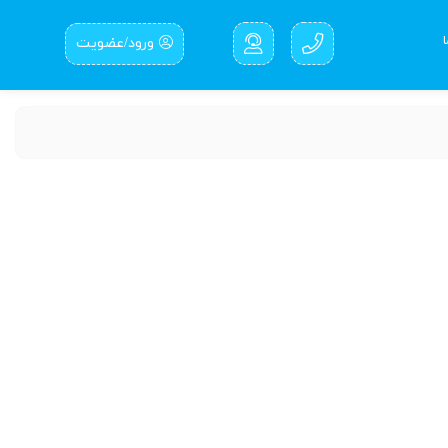
ورود/عضویت