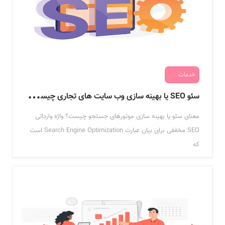
خدمات
س
ئو SEO یا بهینه سازی وب سایت های تجاری چیست و چه ضرورتی دارد؟
معنای سئو یا بهینه سازی موتورهای جستجو چیست؟ واژه وارداتی
SEO مخففی برای بیان عبارت Search Engine Optimization است
که