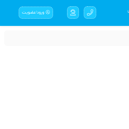
ورود/عضویت