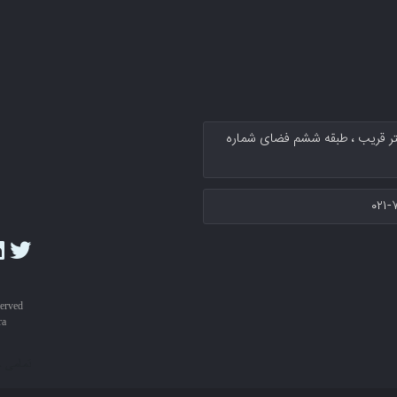
کتر قریب پلاك ۱۳۴ سرای نوآوری دکتر قریب ، طبقه ششم فضای شماره
۰۲۱-
served
ra
تمامی 