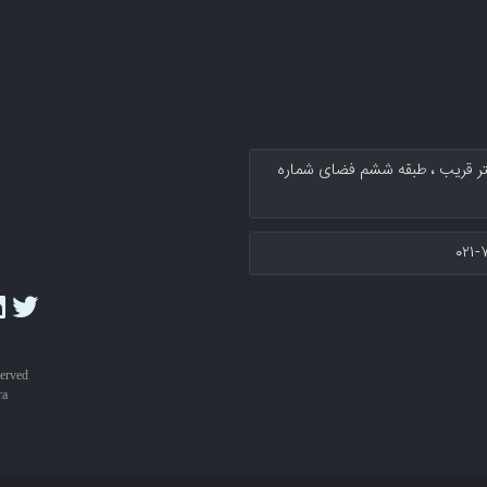
کتر قریب پلاك ۱۳۴ سرای نوآوری دکتر قریب ، طبقه ششم فضای شماره
۰۲۱-
served
ra
تمامی 