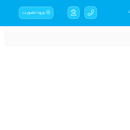
ورود/عضویت