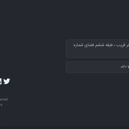
کتر قریب پلاك ۱۳۴ سرای نوآوری دکتر قریب ، طبقه ششم فضای شماره
۰۲۱-
served
ra
تمامی 