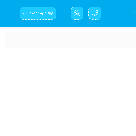
ورود/عضویت