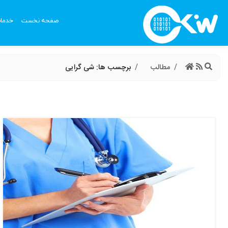
صفحه نخست
خدما
مطالب
برچسب ها: شی گرایی