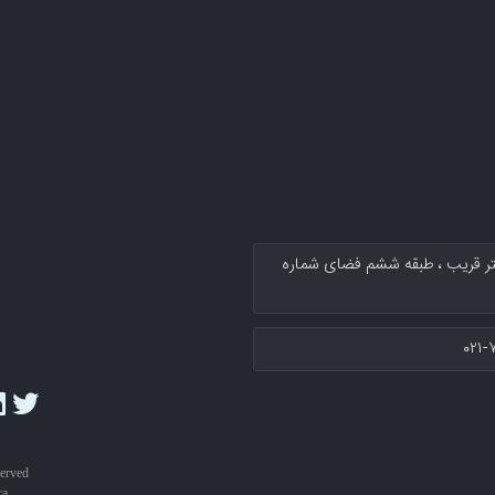
کتر قریب پلاك ۱۳۴ سرای نوآوری دکتر قریب ، طبقه ششم فضای شماره
۰۲۱-
served
ra