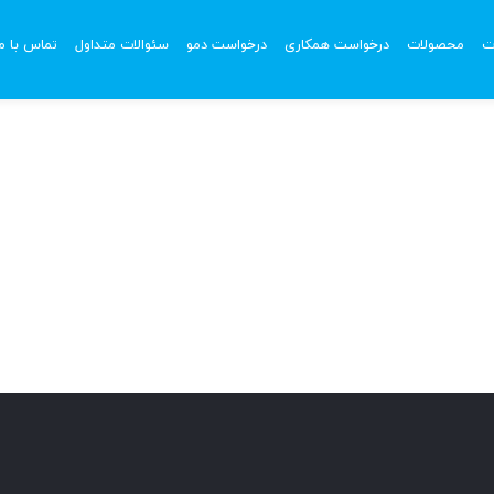
ت
محصولات
درخواست همکاری
درخواست دمو
سئوالات متداول
تماس با ما