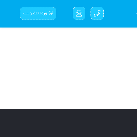
ورود/عضویت