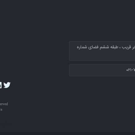
کتر قریب پلاك ۱۳۴ سرای نوآوری دکتر قریب ، طبقه ششم فضای شماره
۰۲۱-
served
ra
تمامی 