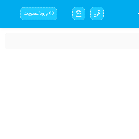
ورود/عضویت