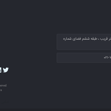
کتر قریب پلاك ۱۳۴ سرای نوآوری دکتر قریب ، طبقه ششم فضای شماره
۰۲۱-
served
ra
تمامی 