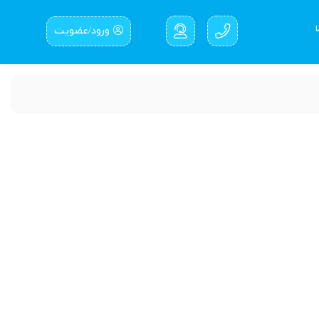
ورود/عضویت